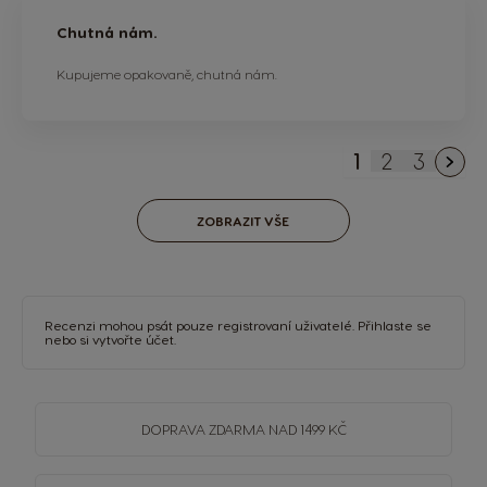
Chutná nám.
Kupujeme opakovaně, chutná nám.
1
2
3
Právě si prohl
Stránka
Stránka
ZOBRAZIT VŠE
Recenzi mohou psát pouze registrovaní uživatelé.
Přihlaste se
nebo si
vytvořte účet
.
DOPRAVA
ZDARMA
NAD 1499 KČ