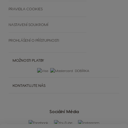
Čištění a odvápnění
SOUTĚŽE
PRAVIDLA COOKIES
Extra Space
NASTAVENÍ SOUKROMÍ
PROHLÁŠENÍ O PŘÍSTUPNOSTI
MOŽNOSTI PLATBY
DOBÍRKA
KONTAKTUJTE NÁS
Sociální Média