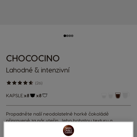
CHOCOCINO
Lahodné & intenzivní
(26)
KAPSLE:
x8
x8
Ikona kapsle
Ikona kapsle
Propadněte naší neodolatelné horké čokoládě
připravené za pár vteřin. Jeho bohatou texturu a
intenzivní čokoládovou chuť prvotřídních kakaových
bobů doplněnou tóny vanilky si nelze nezamilovat.