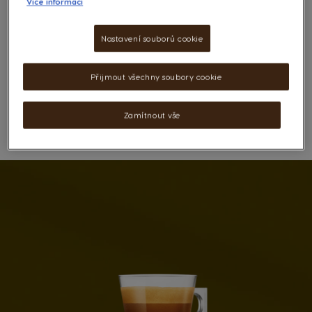
Více informací
undefined
Nastavení souborů cookie
Přijmout všechny soubory cookie
Zamítnout vše
SEZNAM PŘÁNÍ
Oblíbené