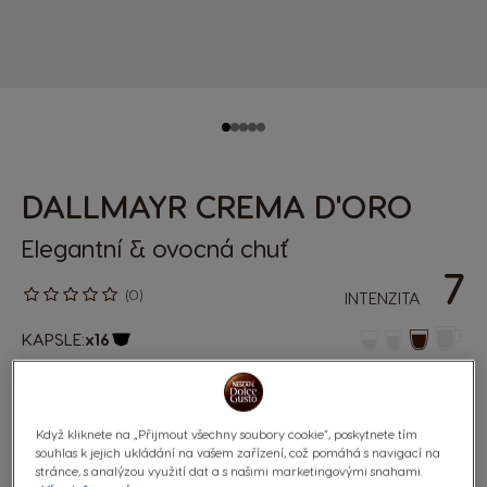
DALLMAYR CREMA D'ORO
Elegantní & ovocná chuť
7
(0)
INTENZITA
KAPSLE:
x16
Ikona kapsle
Požitek z kávy na italský způsob. Vychutnejte si čistou,
sametovou a sladkou chuť naší krémové kávy Dallmayr
Když kliknete na „Přijmout všechny soubory cookie“, poskytnete tím
Crema d'Oro s pečlivě vybranými zrny.
souhlas k jejich ukládání na vašem zařízení, což pomáhá s navigací na
stránce, s analýzou využití dat a s našimi marketingovými snahami.
Výživové údaje a složení