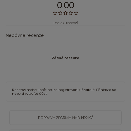
0.00
Podle 0 recenzí
Nedávné recenze
Žádné recenze
Recenzi mohou psát pouze registrovaní uživatelé.
Přihlaste se
nebo si
vytvořte účet
.
DOPRAVA
ZDARMA
NAD 1499 KČ