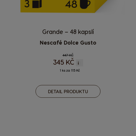
Grande – 48 kapslí
Nescafé Dolce Gusto
Regular Price
447 KČ
345 KČ
i
1 ks za 115 Kč
DETAIL PRODUKTU