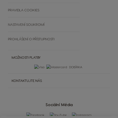
Čištění a odvápnění
SOUTĚŽE
PRAVIDLA COOKIES
Extra Space
NASTAVENÍ SOUKROMÍ
PROHLÁŠENÍ O PŘÍSTUPNOSTI
MOŽNOSTI PLATBY
DOBÍRKA
KONTAKTUJTE NÁS
Sociální Média