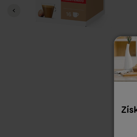
149 KČ
109 KČ
i
Zís