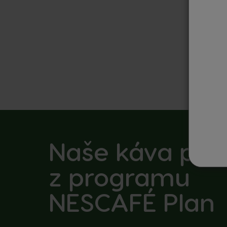
Naše káva poc
z
programu
NESCAFÉ Plan