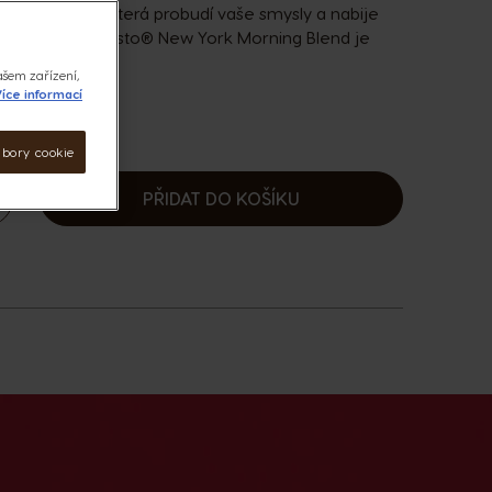
ávovou směs, která probudí vaše smysly a nabije
escafé® Dolce Gusto® New York Morning Blend je
ašem zařízení,
íce informací
ubory cookie
PŘIDAT DO KOŠÍKU
ýšit