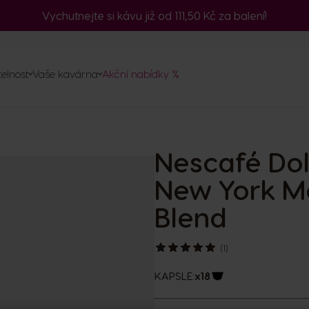
Vychutnejte si kávu již od 111,50 Kč za balení!
č
telnost
Vaše kavárna
Akční nabídky %
ednávku
a
vovarů
Nescafé Do
psle
ty
New York M
Blend
(1)
KAPSLE:
x18
Ikona kapsle