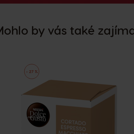
ohlo by vás také zajím
- 27 %