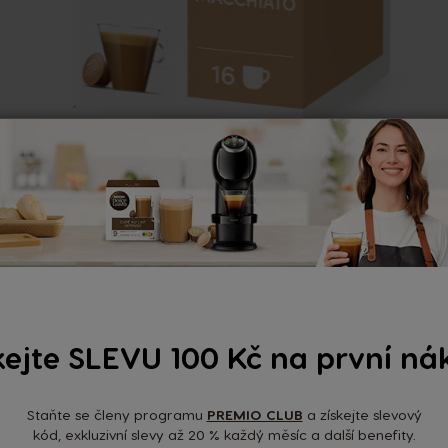
CORTADO
149 KČ
109 KČ
i
kejte SLEVU 100 Kč na první ná
DETAIL PRODUKTU
Staňte se členy programu
PREMIO CLUB
a získejte slevový
kód, exkluzivní slevy až 20 % každý měsíc a další benefity.