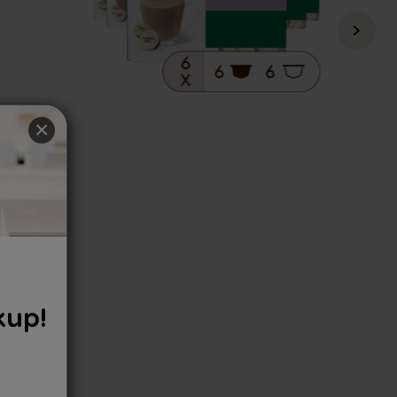
×
Nescafé Dolce Gusto
kup!
Regular Price
894 KČ
649 KČ
i
1 ks za 108,2 Kč