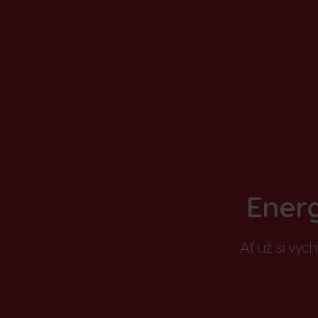
Ener
Ať už si vy