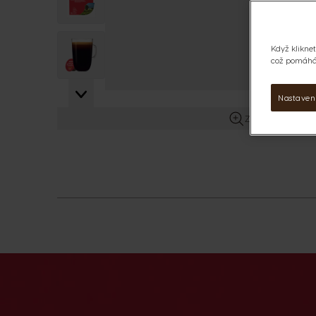
View larger image
Když kliknet
což pomáhá 
Nastaven
Zobrazit více in