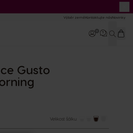
Výběr země
Kontaktujte nás
Novinky
Hledat
lce Gusto
Zavolejte nám
800 135 135
8:00–17:00
orning
Velikost šálku: