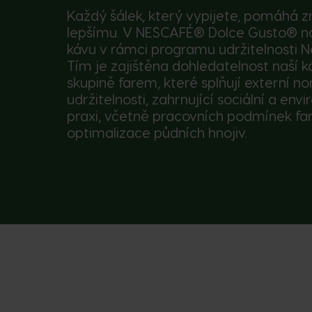
Každý šálek, který vypijete, pomáhá z
lepšímu. V NESCAFÉ® Dolce Gusto® 
kávu v rámci programu udržitelnosti N
Tím je zajištěna dohledatelnost naší k
skupině farem, které splňují externí n
udržitelnosti, zahrnující sociální a env
praxi, včetně pracovních podmínek f
optimalizace půdních hnojiv.