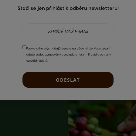
Stačí se jen přihlást k odběru newsletteru!
Poskytnutím svých údajů berete na vědomí, že Vaše osobní
údaje budou zpracovány v souladu s našimi
Pravidly ochrany
osobních údajů
.
ODESLAT
hází