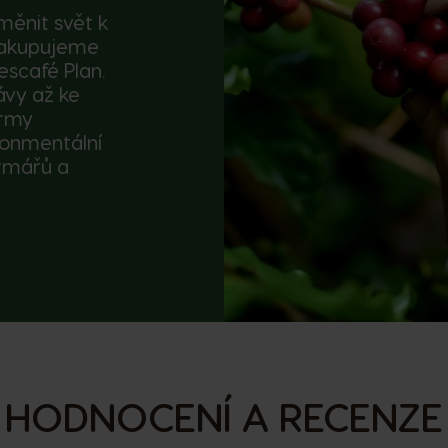
měnit svět k
nakupujeme
escafé Plan.
ávy až ke
ormy
ironmentální
armářů a
HODNOCENÍ A RECENZE