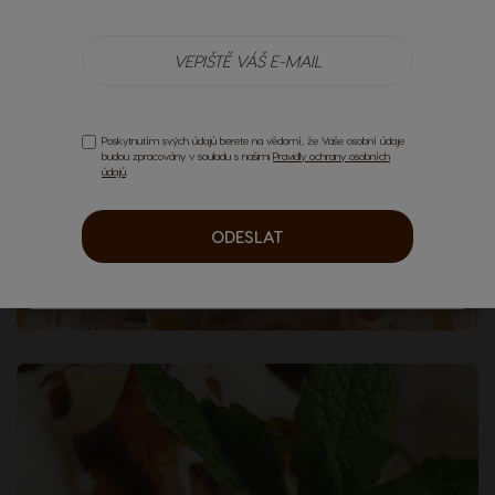
Poskytnutím svých údajů berete na vědomí, že Vaše osobní údaje
budou zpracovány v souladu s našimi
Pravidly ochrany osobních
údajů
.
ODESLAT
Kávový nápoj s příchutí popcornu