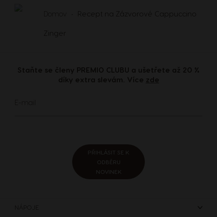
Domov
Recept na Zázvorové Cappuccino
Zinger
Staňte se členy PREMIO CLUBU a ušetřete až 20 %
díky extra slevám. Více
zde
Přihlaste
E-mail
se
k
odběru
zpravodaje:
PŘIHLÁSIT SE K
ODBĚRU
NOVINEK
NÁPOJE