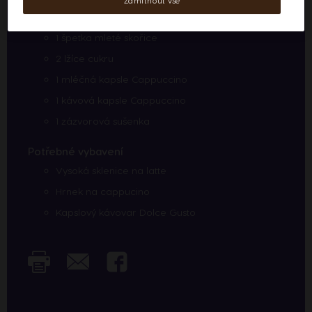
Zamítnout vše
1 špetka mletého zázvoru
1 špetka mleté skořice
2 lžíce cukru
1 mléčná kapsle Cappuccino
1 kávová kapsle Cappuccino
1 zázvorová sušenka
Potřebné vybavení
Vysoká sklenice na latte
Hrnek na cappucino
Kapslový kávovar Dolce Gusto