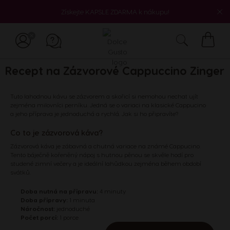
Získejte KAPSLE ZDARMA k nákupu!
Můj
košík
Recept na Zázvorové Cappuccino Zinger
Tuto lahodnou kávu se zázvorem a skořicí si nemohou nechat ujít
zejména milovníci perníku. Jedná se o variaci na klasické Cappucino
a jeho příprava je jednoduchá a rychlá. Jak si ho připravíte?
Co to je zázvorová káva?
Zázvorová káva je zábavná a chutná variace na známé Cappucino.
Tento báječně kořeněný nápoj s hutnou pěnou se skvěle hodí pro
studené zimní večery a je ideální lahůdkou zejména během období
svátků.
Doba nutná na přípravu:
4 minuty
Doba přípravy:
1 minuta
Náročnost:
jednoduché
Počet porcí:
1 porce