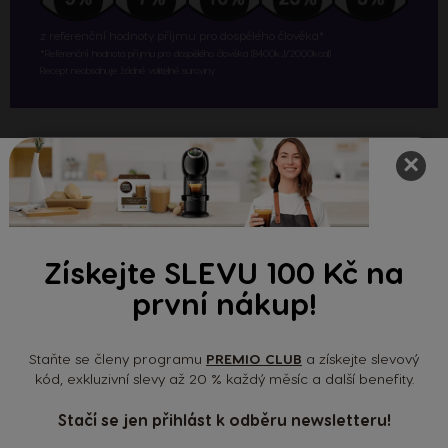
z referenční hodnoty příjmu pro dospělého člověka*
*Referenční hodnota příjmu pro dospělého člověka (8400kJ/2000kcal)
Recept neobsahuje žádné volitelné suroviny
×
Postup přípravy zázvorového Cappuccina
Příprava naší lahodné zázvorové kávy je opravdu jednoduchá. Stačí jen učinit pár
kroků popsaných níže a vaše Cappucino bude mít pořádný říz:
Připravte si Cappuccino
Získejte SLEVU 100 Kč na
Přidejte přísady do hrnku
první nákup!
Důkladně smíchejte zázvor a skořici
Ozdobte zázvorovou sušenkou
Staňte se členy programu
PREMIO CLUB
a získejte slevový
kód, exkluzivní slevy až 20 % každý měsíc a další benefity.
Stačí se jen přihlást k odběru newsletteru!
Mohlo by vám také chutnat