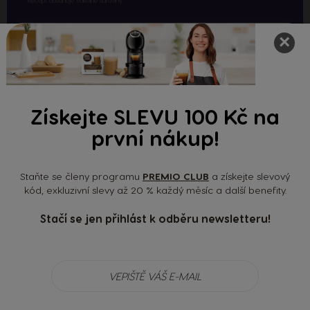
×
Postup přípravy kávového nápoje s příchutí
popcornu
Nás recept na kávový nápoj s příchutí popcornu je opravdu jednoduchý. Stačí jen
Získejte SLEVU 100 Kč na
učinit pár kroků uvedených níže a budete si moci hned dopřát lahodné osvěžení:
Uvařte si kávu
první nákup!
Vložte všechny přísady do koktejlového shakeru
a pořádně s ním zatřepte
Staňte se členy programu
PREMIO CLUB
a získejte slevový
kód, exkluzivní slevy až 20 % každý měsíc a další benefity.
Proceďte směs do vysoké sklenice na latte s
ledem
Stačí se jen přihlást k odběru newsletteru!
Ozdobte sušeným ovocem
Mohlo by vám také chutnat