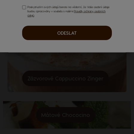
Poskytnutím svých údajů berete na vědomí, že Vaše osobní údaje
budou zpracovány v souladu s našimi
Pravidly ochrany osobních
údajů
.
ODESLAT
Zázvorové Cappuccino Zinger
Mátové Chococino