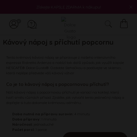
Získejte KAPSLE ZDARMA k nákupu!
Můj
košík
Kávový nápoj s příchutí popcornu
Tento krémový kávový nápoj se připravuje z našeho intenzivního
espressa Ristretto Ardenza a nabízí tak další způsob, jak využít kapsle
NESCAFÉ® Dolce Gusto®. Ozdobte šlehačkou a podávejte ve sklenici,
která nejlépe předvede váš kávový výtvor.
Co je to kávový nápoj s popcornovou příchutí?
Náš kávový nápoj s popcornovou příchutí je variací na koktejl, který
tvoří směs různých přísad. Zjistěte, jak vytvořit tento jedinečný nápoj a
dopřejte si tuto dokonale krémovou odměnu.
Doba nutná na přípravu surovin:
4 minuty
Doba přípravy:
1 minuta
Náročnost:
jednoduché
Počet porcí:
1 porce