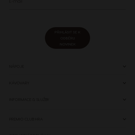
E-mail
se
k
odběru
zpravodaje:
PŘIHLÁSIT SE K
ODBĚRU
NOVINEK
NÁPOJE
KÁVOVARY
INFORMACE & SLUŽBY
PREMIO CLUB HRA