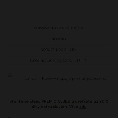
DOPRAVA
ZDARMA
NAD 1499 KČ
NOVINKY
DORUČENÍ DO 2 – 7 DNÍ
INFOLINKA
800 135 135
PO - PI 8 - 17H
Domov
Kávový nápoj s příchutí popcornu
Staňte se členy PREMIO CLUBU a ušetřete až 20 %
díky extra slevám. Více
zde
Přihlaste