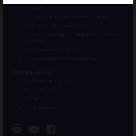
1 kapsle Ristretto Ardenza
1 ml nebo jedna kapka vanilkového sirupu
0,1 ml nebo jedna kapička medu
Volitelné: 5 gr (1 čajová lžička) šlehané smetany
na polevu
hrst popcornu na ozdobení
Volitelné: sušené ovoce na ozdobení
Potřebné vybavení
Vysoká sklenice na latte
Koktejlový shaker
Cedník
Kapslový kávovar Dolce Gusto