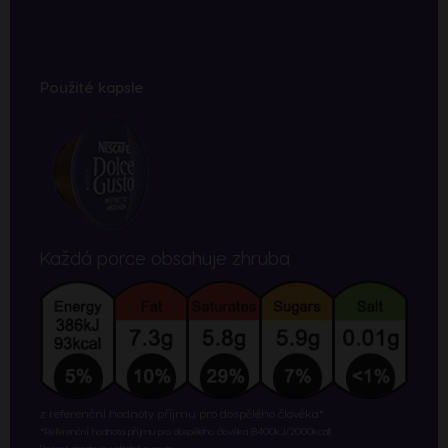
Použité kapsle
Každá porce obsahuje zhruba
z referenční hodnoty příjmu pro dospělého člověka*
*Referenční hodnota příjmu pro dospělého člověka (8400kJ/2000kcal)
Recept obsahuje volitelné suroviny