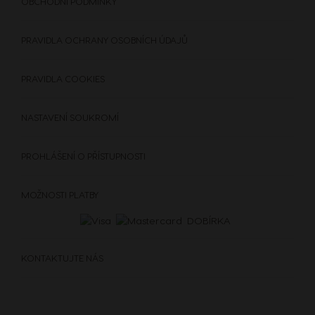
OBCHODNÍ PODMÍNKY
PRAVIDLA OCHRANY OSOBNÍCH ÚDAJŮ
PRAVIDLA COOKIES
NASTAVENÍ SOUKROMÍ
PROHLÁŠENÍ O PŘÍSTUPNOSTI
MOŽNOSTI PLATBY
KÁVOVARY
NÁPOJE
DOPLŇKY
DOBÍRKA
KÁVOVARY
NÁPOJE
UDRŽITELNOST
KONTAKTUJTE NÁS
VAŠE KAVÁRNA