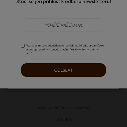
Stačí se jen přihlást k odběru newsletteru!
Prodáváme odstraňovač vodního kamene, speciálně navržený pro použití s ​​
vaším kávovarem Dolce Gusto®, který se velmi snadno používá. Každá sada je
dodávána se dvěma lahvičkami kapaliny na odstraňování vodního kamene, pro
ošetření a prevenci vodního kamene, aby bylo zajištěno, že každý šálek, který si
vychutnáte, bude plný lahodné chuti, kterou znáte a milujete.
Při čištění zevnějšku pravidelně otírejte hadříkem z mikrovlákna, aby kávovar
zůstal lesklý a vypadal jako nový. Odnímatelné předměty, jako je odkapávací
miska a držák na kapsle, by měly být také pravidelně vyjímány a čištěny – k
Poskytnutím svých údajů berete na vědomí, že Vaše osobní údaje
tomu je vhodný prostředek na mytí nádobí.
budou zpracovány v souladu s našimi
Pravidly ochrany osobních
údajů
.
Chcete-li získat informace o tom, jak čistit každý z našich kávovarů, podívejte se
na naše manuály pro kávovary. Kliknutím na model, který vlastníte, získáte
podrobné rady ohledně čištění.
ODESLAT
Chcete se o svém kávovaru dozvědět více? Dále se podívejte na naše nejčastější
dotazy ohledně kávovarů.
DOPRAVA
ZDARMA
NAD 1499 KČ
NOVINKY