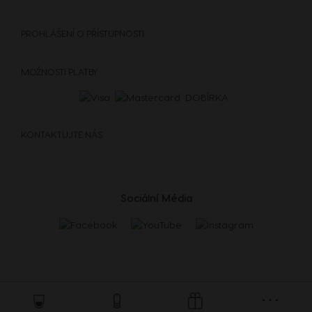
PROHLÁŠENÍ O PŘÍSTUPNOSTI
MOŽNOSTI PLATBY
DOBÍRKA
KÁVOVARY
NÁPOJE
DOPLŇKY
KONTAKTUJTE NÁS
KÁVOVARY
NÁPOJE
UDRŽITELNOST
Sociální Média
VAŠE KAVÁRNA
Používání a údržba
Zopakovat objednávku
Srovnávač kávovarů
AKČNÍ NABÍDKY %
kávovarů
Store
Menu