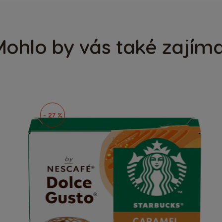
ohlo by vás také zajím
- 27 %