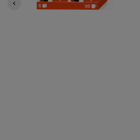
Nescafé Dolce Gusto
Regular Price
894 KČ
669 KČ
i
1 ks za 109 Kč