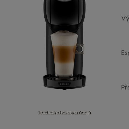
Vý
Es
Př
Trocha technických údajů