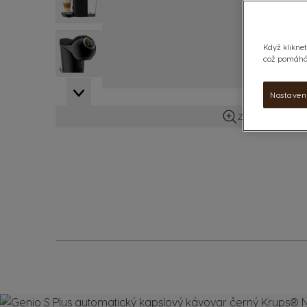
View larger image
Když kliknet
což pomáhá 
View larger image
Nastaven
Zobrazit více in