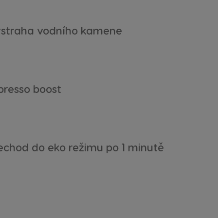
straha vodního kamene
presso boost
echod do eko režimu po 1 minutě