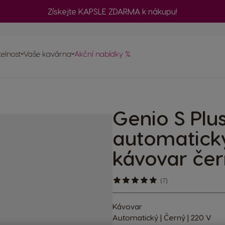
Získejte KAPSLE ZDARMA k nákupu!
č
telnost
Vaše kavárna
Akční nabídky %
ednávku
a
vovarů
Genio S Plu
psle
ty
automatick
kávovar če
(7)
Kávovar
Automatický | Černý | 220 V