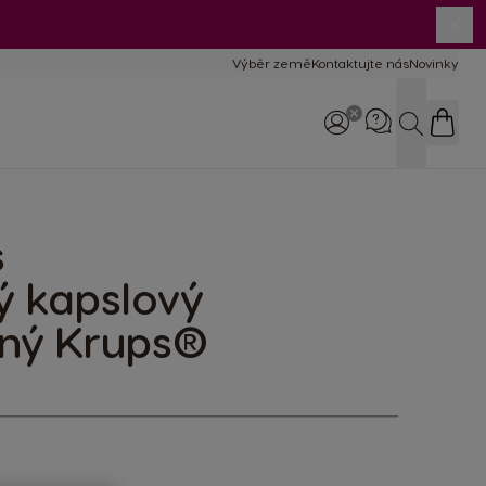
Výběr země
Kontaktujte nás
Novinky
Hledat
s
Zavolejte nám
800 135 135
8:00–17:00
ý kapslový
rný Krups®