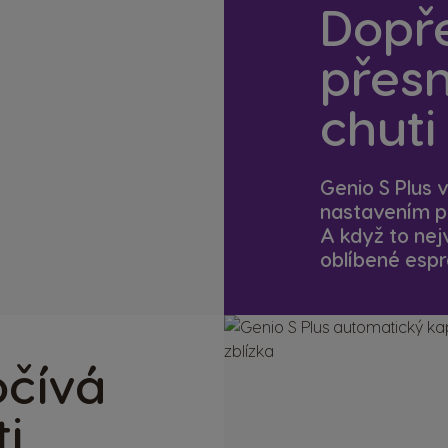
Dopře
přesn
chuti
Genio S Plus
nastavením př
A když to nej
oblíbené espre
očívá
i