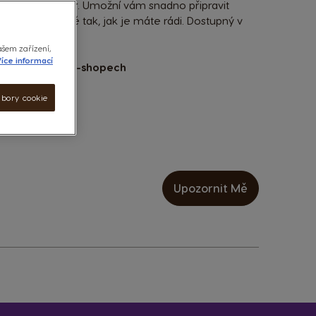
 moderní kávovar. Umožní vám snadno připravit
 kvalitě přesně tak, jak je máte rádi. Dostupný v
ašem zařízení,
íce informací
partnerských e-shopech
ubory cookie
OK
Upozornit Mě