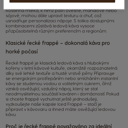
rychlou, vychlazenou verzi se stejnou rozpoznatelnou
chutí.
Rostlinná mléka, k nimž patří ovesné, mandlové nebo
sójové, mohou dále upravit texturu a chuť, což
usnadňuje personalizaci nápoje. S tolika dostupnými
kombinacemi zůstává ledová káva vysoce
přizpůsobitelná různým preferencím a regionům.
Klasické řecké frappé – dokonalá káva pro
horké počasí
Řecké frappé je klasická ledová káva s hlubokými
kořeny v letní kávové kultuře, okamžitě rozpoznatelná
díky své lehké textuře a husté vrstvě pěny. Připravuje
se energickým protřepáním nebo smícháním instantní
kávy se studenou vodou a volitelným cukrem, čímž
vzniká osvěžující, vzdušný nápoj, který se stal
neodmyslitelnou součástí kaváren i domácností. Pokud
si chcete frappé vychutnat ještě jednodušeji,
vyzkoušejte naše
kapsle Iced Frappé
– stačí je
připravit v kávovaru a ihned máte osvěžující ledovou
kávu.
Proč je řecké frappé považováno za ideální