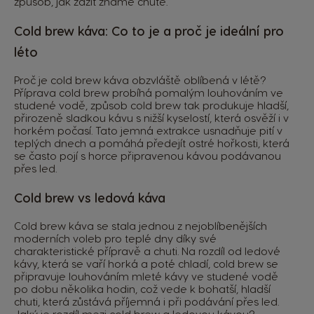
způsob, jak zažít známé chutě.
Cold brew káva: Co to je a proč je ideální pro
léto
Proč je cold brew káva obzvláště oblíbená v létě?
Příprava cold brew probíhá pomalým louhováním ve
studené vodě, způsob cold brew tak produkuje hladší,
přirozeně sladkou kávu s nižší kyselostí, která osvěží i v
horkém počasí. Tato jemná extrakce usnadňuje pití v
teplých dnech a pomáhá předejít ostré hořkosti, která
se často pojí s horce připravenou kávou podávanou
přes led.
Cold brew vs ledová káva
Cold brew káva se stala jednou z nejoblíbenějších
moderních voleb pro teplé dny díky své
charakteristické přípravě a chuti. Na rozdíl od ledové
kávy, která se vaří horká a poté chladí, cold brew se
připravuje louhováním mleté kávy ve studené vodě
po dobu několika hodin, což vede k bohatší, hladší
chuti, která zůstává příjemná i při podávání přes led.