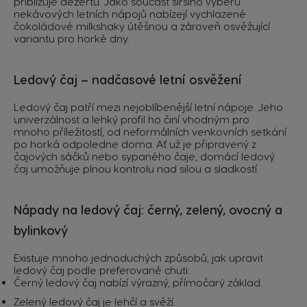
přibližuje dezertu. Jako součást širšího výběru
nekávových letních nápojů nabízejí vychlazené
čokoládové milkshaky útěšnou a zároveň osvěžující
variantu pro horké dny.
Ledový čaj – nadčasové letní osvěžení
Ledový čaj patří mezi nejoblíbenější letní nápoje. Jeho
univerzálnost a lehký profil ho činí vhodným pro
mnoho příležitostí, od neformálních venkovních setkání
po horká odpoledne doma. Ať už je připravený z
čajových sáčků nebo sypaného čaje, domácí ledový
čaj umožňuje plnou kontrolu nad silou a sladkostí.
Nápady na ledový čaj: černý, zelený, ovocný a
bylinkový
Existuje mnoho jednoduchých způsobů, jak upravit
ledový čaj podle preferované chuti:
Černý ledový čaj nabízí výrazný, přímočarý základ.
Zelený ledový čaj je lehčí a svěží.