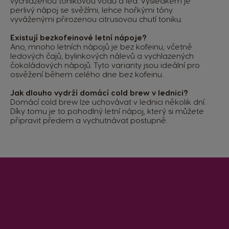
vychlazenou tonikovou vodu a led. Výsledkem je
perlivý nápoj se svěžími, lehce hořkými tóny
vyváženými přirozenou citrusovou chutí toniku.
Existují bezkofeinové letní nápoje?
Ano, mnoho letních nápojů je bez kofeinu, včetně
ledových čajů, bylinkových nálevů a vychlazených
čokoládových nápojů. Tyto varianty jsou ideální pro
osvěžení během celého dne bez kofeinu.
Jak dlouho vydrží domácí cold brew v lednici?
Domácí cold brew lze uchovávat v lednici několik dní.
Díky tomu je to pohodlný letní nápoj, který si můžete
připravit předem a vychutnávat postupně.