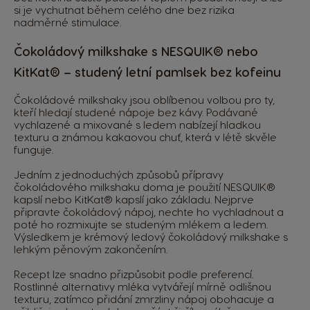
si je vychutnat během celého dne bez rizika
nadměrné stimulace.
Čokoládový milkshake s NESQUIK® nebo
KitKat® – studený letní pamlsek bez kofeinu
Čokoládové milkshaky jsou oblíbenou volbou pro ty,
kteří hledají studené nápoje bez kávy. Podávané
vychlazené a mixované s ledem nabízejí hladkou
texturu a známou kakaovou chuť, která v létě skvěle
funguje.
Jedním z jednoduchých způsobů přípravy
čokoládového milkshaku doma je použití
NESQUIK®
kapslí
nebo
KitKat® kapslí
jako základu. Nejprve
připravte čokoládový nápoj, nechte ho vychladnout a
poté ho rozmixujte se studeným mlékem a ledem.
Výsledkem je krémový ledový čokoládový milkshake s
lehkým pěnovým zakončením.
Recept lze snadno přizpůsobit podle preferencí.
Rostlinné alternativy mléka vytvářejí mírně odlišnou
texturu, zatímco přidání zmrzliny nápoj obohacuje a