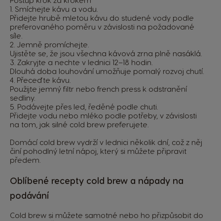
Postup krok za krokem
1. Smíchejte kávu a vodu.
Přidejte hrubě mletou kávu do studené vody podle
preferovaného poměru v závislosti na požadované
síle.
2. Jemně promíchejte.
Ujistěte se, že jsou všechna kávová zrna plně nasáklá.
3. Zakryjte a nechte v lednici 12–18 hodin.
Dlouhá doba louhování umožňuje pomalý rozvoj chutí.
4. Přeceďte kávu.
Použijte jemný filtr nebo french press k odstranění
sedliny.
5. Podávejte přes led, ředěné podle chuti.
Přidejte vodu nebo mléko podle potřeby, v závislosti
na tom, jak silné cold brew preferujete.
Domácí cold brew vydrží v lednici několik dní, což z něj
činí pohodlný letní nápoj, který si můžete připravit
předem.
Oblíbené recepty cold brew a nápady na
podávání
Cold brew si můžete samotné nebo ho přizpůsobit do