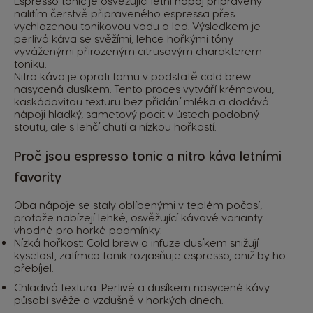
Espresso tonic je osvěžující letní nápoj připravený
nalitím čerstvě připraveného espressa přes
vychlazenou tonikovou vodu a led. Výsledkem je
perlivá káva se svěžími, lehce hořkými tóny
vyváženými přirozeným citrusovým charakterem
toniku.
Nitro káva je oproti tomu v podstatě cold brew
nasycená dusíkem. Tento proces vytváří krémovou,
kaskádovitou texturu bez přidání mléka a dodává
nápoji hladký, sametový pocit v ústech podobný
stoutu, ale s lehčí chutí a nízkou hořkostí.
Proč jsou espresso tonic a nitro káva letními
favority
Oba nápoje se staly oblíbenými v teplém počasí,
protože nabízejí lehké, osvěžující kávové varianty
vhodné pro horké podmínky:
Nízká hořkost: Cold brew a infuze dusíkem snižují
kyselost, zatímco tonik rozjasňuje espresso, aniž by ho
přebíjel.
Chladivá textura: Perlivé a dusíkem nasycené kávy
působí svěže a vzdušně v horkých dnech.