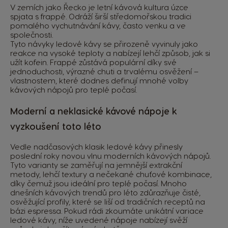
V zemích jako Řecko je letní kávová kultura úzce
spjata s frappé. Odráží širší středomořskou tradici
pomalého vychutnávání kávy, často venku a ve
společnosti.
Tyto návyky ledové kávy se přirozeně vyvinuly jako
reakce na vysoké teploty a nabízejí lehčí způsob, jak si
užít kofein. Frappé zůstává populární díky své
jednoduchosti, výrazné chuti a trvalému osvěžení –
vlastnostem, které dodnes definují mnohé volby
kávových nápojů pro teplé počasí.
Moderní a neklasické kávové nápoje k
vyzkoušení toto léto
Vedle nadčasových klasik ledové kávy přinesly
poslední roky novou vlnu moderních kávových nápojů.
Tyto varianty se zaměřují na jemnější extrakční
metody, lehčí textury a nečekané chuťové kombinace,
díky čemuž jsou ideální pro teplé počasí. Mnoho
dnešních kávových trendů pro léto zdůrazňuje čisté,
osvěžující profily, které se liší od tradičních receptů na
bázi espressa. Pokud rádi zkoumáte unikátní variace
ledové kávy, níže uvedené nápoje nabízejí svěží