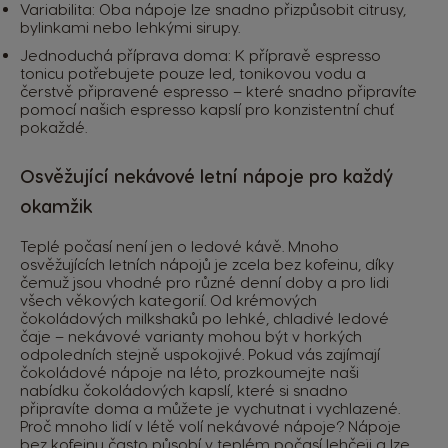
Variabilita: Oba nápoje lze snadno přizpůsobit citrusy,
bylinkami nebo lehkými sirupy.
Jednoduchá příprava doma: K přípravě espresso
tonicu potřebujete pouze led, tonikovou vodu a
čerstvě připravené espresso – které snadno připravíte
pomocí našich
espresso kapslí
pro konzistentní chuť
pokaždé.
Osvěžující nekávové letní nápoje pro každý
okamžik
Teplé počasí není jen o ledové kávě. Mnoho
osvěžujících letních nápojů je zcela bez kofeinu, díky
čemuž jsou vhodné pro různé denní doby a pro lidi
všech věkových kategorií. Od krémových
čokoládových milkshaků po lehké, chladivé ledové
čaje – nekávové varianty mohou být v horkých
odpoledních stejně uspokojivé. Pokud vás zajímají
čokoládové nápoje na léto, prozkoumejte naši
nabídku
čokoládových kapslí
, které si snadno
připravíte doma a můžete je vychutnat i vychlazené.
Proč mnoho lidí v létě volí nekávové nápoje? Nápoje
bez kofeinu často působí v teplém počasí lehčeji a lze