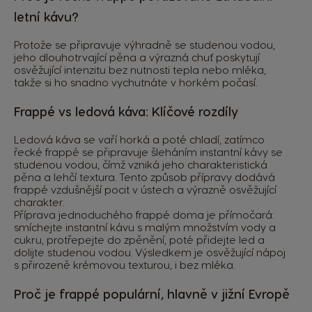
letní kávu?
Protože se připravuje výhradně se studenou vodou,
jeho dlouhotrvající pěna a výrazná chuť poskytují
osvěžující intenzitu bez nutnosti tepla nebo mléka,
takže si ho snadno vychutnáte v horkém počasí.
Frappé vs ledová káva: Klíčové rozdíly
Ledová káva se vaří horká a poté chladí, zatímco
řecké frappé se připravuje šleháním instantní kávy se
studenou vodou, čímž vzniká jeho charakteristická
pěna a lehčí textura. Tento způsob přípravy dodává
frappé vzdušnější pocit v ústech a výrazně osvěžující
charakter.
Příprava jednoduchého frappé doma je přímočará:
smíchejte instantní kávu s malým množstvím vody a
cukru, protřepejte do zpěnění, poté přidejte led a
dolijte studenou vodou. Výsledkem je osvěžující nápoj
s přirozeně krémovou texturou, i bez mléka.
Proč je frappé populární, hlavně v jižní Evropě