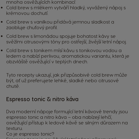
mnoha osvěžujících kombinací:
Cold brew s mlékem vytváří hladký, vyvážený nápoj s
krémovou dochutí.
Cold brew s vanilkou přidává jemnou sladkost a
zaobluje chuťový profil.
Cold brew s limonádou spojuje bohatost kávy se
svěžími citrusovými tóny pro ostřejší, živější letní nápoj.
Cold brew s tonikem mísí kávu s tonikovou vodou a
ledem a nabízí perlivou, aromatickou variantu, která je
obzvláště osvěžující v teplých dnech.
Tyto recepty ukazují, jak přizpůsobivé cold brew může
být, ať už preferujete lehké, sladké nebo citrusové
chutě.
Espresso tonic & nitro káva
Dva moderní nápoje formující letní kávové trendy jsou
espresso tonic a nitro káva – oba nabízejí lehčí,
osvěžující přístup k ledové kávě se silným důrazem na
texturu.
Co je espresso tonic?