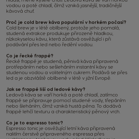
vodou a poté chladí, čímž vzniká jasnější, tradičnější
kávová chuť.
Proč je cold brew káva populární v horkém počasí?
Cold brew je v létě oblíbený, protože jeho pomalá,
studená extrakce produkuje přirozeně hladkou,
nízkokyselou kávu, která zůstává osvěžující i při
podávání přes led nebo ředění vodou.
Co je řecké frappé?
Řecké frappé je studená, pěnivá káva připravená
protřepáním nebo sešleháním instantní kávy se
studenou vodou a volitelným cukrem. Podává se přes
led a je obzvláště oblíbené v létě v jižní Evropě.
Jak se frappé liší od ledové kávy?
Ledová káva se vaří horká a poté chladí, zatímco
frappé se připravuje pomocí studené vody, třepáním
nebo šleháním, čímž vzniká hustá pěna. To dodává
frappé lehčí texturu a charakteristický pěnový vrch.
Co je to espresso tonic?
Espresso tonic je osvěžující letní káva připravená
nalitím čerstvě připraveného espressa přes