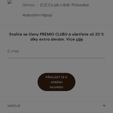
Domov
[CZ] Co pít v létě: Průvodce
ledovými nápoji
KÁVOVARY
NÁPOJE
DOPLŇKY
KÁVOVARY
NÁPOJE
UDRŽITELNOST
Staňte se členy PREMIO CLUBU a ušetřete až 20 %
díky extra slevám. Více
zde
VAŠE KAVÁRNA
Přihlaste
E-mail
se
Používání a údržba
Zopakovat objednávku
Srovnávač kávovarů
AKČNÍ NABÍDKY %
k
kávovarů
odběru
zpravodaje:
PŘIHLÁSIT SE K
ODBĚRU
NOVINEK
NÁPOJE