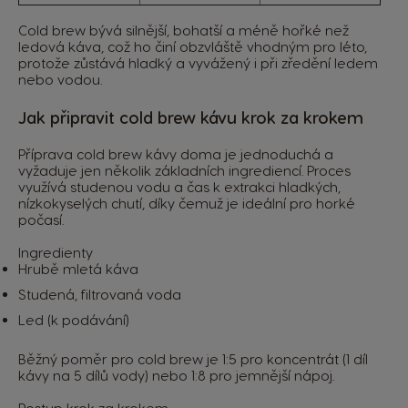
Cold brew bývá silnější, bohatší a méně hořké než
ledová káva, což ho činí obzvláště vhodným pro léto,
protože zůstává hladký a vyvážený i při zředění ledem
nebo vodou.
Jak připravit cold brew kávu krok za krokem
Příprava cold brew kávy doma je jednoduchá a
vyžaduje jen několik základních ingrediencí. Proces
využívá studenou vodu a čas k extrakci hladkých,
nízkokyselých chutí, díky čemuž je ideální pro horké
počasí.
Ingredienty
Hrubě mletá káva
Studená, filtrovaná voda
Led (k podávání)
Běžný poměr pro cold brew je 1:5 pro koncentrát (1 díl
kávy na 5 dílů vody) nebo 1:8 pro jemnější nápoj.