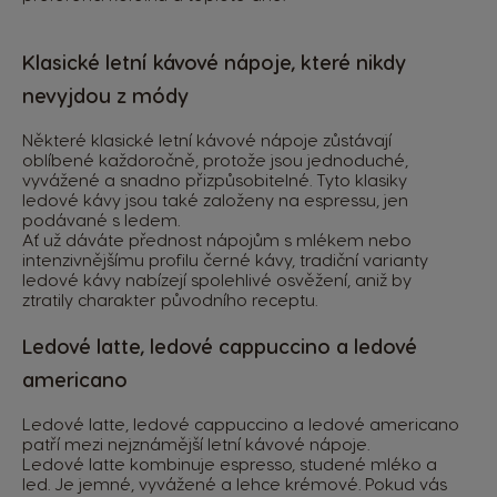
Klasické letní kávové nápoje, které nikdy
nevyjdou z módy
Některé klasické letní kávové nápoje zůstávají
oblíbené každoročně, protože jsou jednoduché,
vyvážené a snadno přizpůsobitelné. Tyto klasiky
ledové kávy jsou také založeny na espressu, jen
podávané s ledem.
Ať už dáváte přednost nápojům s mlékem nebo
intenzivnějšímu profilu černé kávy, tradiční varianty
ledové kávy nabízejí spolehlivé osvěžení, aniž by
ztratily charakter původního receptu.
Ledové latte, ledové cappuccino a ledové
americano
Ledové latte, ledové cappuccino a ledové americano
patří mezi nejznámější letní kávové nápoje.
Ledové latte kombinuje espresso, studené mléko a
led. Je jemné, vyvážené a lehce krémové. Pokud vás