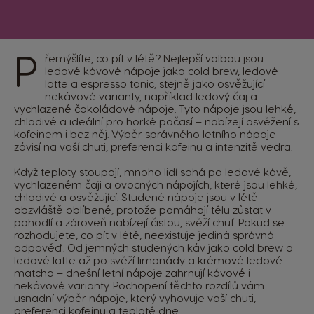
P
řemýšlíte, co pít v létě? Nejlepší volbou jsou
ledové kávové nápoje jako cold brew, ledové
latte a espresso tonic, stejně jako osvěžující
nekávové varianty, například ledový čaj a
vychlazené čokoládové nápoje. Tyto nápoje jsou lehké,
chladivé a ideální pro horké počasí – nabízejí osvěžení s
kofeinem i bez něj. Výběr správného letního nápoje
závisí na vaší chuti, preferenci kofeinu a intenzitě vedra.
Když teploty stoupají, mnoho lidí sahá po ledové kávě,
vychlazeném čaji a ovocných nápojích, které jsou lehké,
chladivé a osvěžující. Studené nápoje jsou v létě
obzvláště oblíbené, protože pomáhají tělu zůstat v
pohodlí a zároveň nabízejí čistou, svěží chuť. Pokud se
rozhodujete, co pít v létě, neexistuje jediná správná
odpověď. Od jemných studených káv jako cold brew a
ledové latte až po svěží limonády a krémové ledové
matcha – dnešní letní nápoje zahrnují kávové i
nekávové varianty. Pochopení těchto rozdílů vám
usnadní výběr nápoje, který vyhovuje vaší chuti,
preferenci kofeinu a teplotě dne.