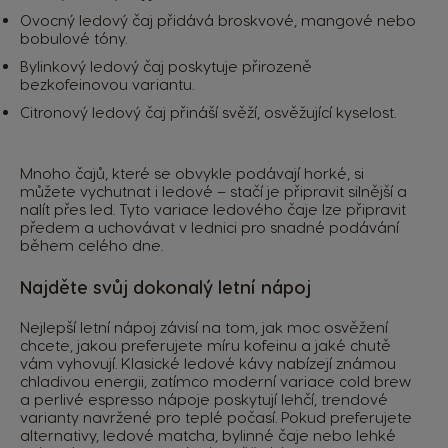
Ovocný ledový čaj přidává broskvové, mangové nebo
bobulové tóny.
Bylinkový ledový čaj poskytuje přirozeně
bezkofeinovou variantu.
Citronový ledový čaj přináší svěží, osvěžující kyselost.
Mnoho čajů, které se obvykle podávají horké, si
můžete vychutnat i ledové – stačí je připravit silnější a
nalít přes led. Tyto variace ledového čaje lze připravit
předem a uchovávat v lednici pro snadné podávání
během celého dne.
Najděte svůj dokonalý letní nápoj
Nejlepší letní nápoj závisí na tom, jak moc osvěžení
chcete, jakou preferujete míru kofeinu a jaké chutě
vám vyhovují. Klasické ledové kávy nabízejí známou
chladivou energii, zatímco moderní variace cold brew
a perlivé espresso nápoje poskytují lehčí, trendové
varianty navržené pro teplé počasí. Pokud preferujete
alternativy, ledové matcha, bylinné čaje nebo lehké