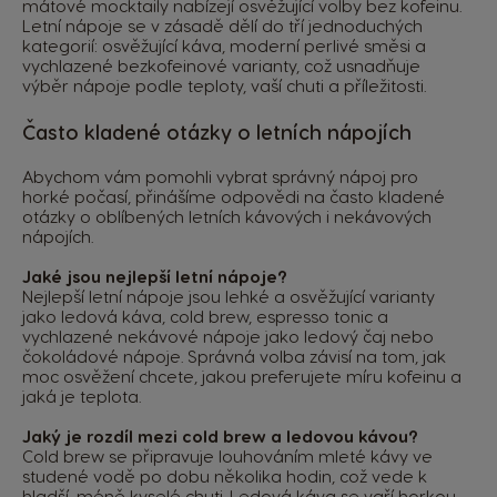
mátové mocktaily nabízejí osvěžující volby bez kofeinu.
Letní nápoje se v zásadě dělí do tří jednoduchých
kategorií: osvěžující káva, moderní perlivé směsi a
vychlazené bezkofeinové varianty, což usnadňuje
výběr nápoje podle teploty, vaší chuti a příležitosti.
Často kladené otázky o letních nápojích
Abychom vám pomohli vybrat správný nápoj pro
horké počasí, přinášíme odpovědi na často kladené
otázky o oblíbených letních kávových i nekávových
nápojích.
Jaké jsou nejlepší letní nápoje?
Nejlepší letní nápoje jsou lehké a osvěžující varianty
jako ledová káva, cold brew, espresso tonic a
vychlazené nekávové nápoje jako ledový čaj nebo
čokoládové nápoje. Správná volba závisí na tom, jak
moc osvěžení chcete, jakou preferujete míru kofeinu a
jaká je teplota.
Jaký je rozdíl mezi cold brew a ledovou kávou?
Cold brew se připravuje louhováním mleté kávy ve
studené vodě po dobu několika hodin, což vede k
hladší, méně kyselé chuti. Ledová káva se vaří horkou