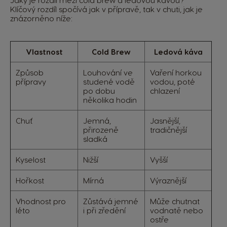
Jaký je rozdíl mezi cold brew a ledovou kávou?
Klíčový rozdíl spočívá jak v přípravě, tak v chuti, jak je
znázorněno níže:
Vlastnost
Cold Brew
Ledová káva
Způsob
Louhování ve
Vaření horkou
přípravy
studené vodě
vodou, poté
po dobu
chlazení
několika hodin
Chuť
Jemná,
Jasnější,
přirozeně
tradičnější
sladká
Kyselost
Nižší
Vyšší
Hořkost
Mírná
Výraznější
Vhodnost pro
Zůstává jemné
Může chutnat
léto
i při zředění
vodnatě nebo
ostře