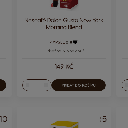
Nescafé Dolce Gusto New York
Morning Blend
KAPSLE:
x18
Ikona kapsle
Odvážná & plná chuť
149 KČ
Množství
PŘIDAT DO KOŠÍKU
Snížit
Zvýšit
S
10
5
INTENZITA