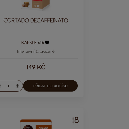
CORTADO DECAFFEINATO
KAPSLE:
x16
Ikona kapsle
Intenzivní & pražené
149 KČ
Množství
PŘIDAT DO KOŠÍKU
nížit
Zvýšit
8
INTENZITA