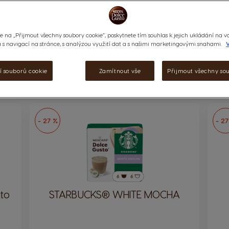
e na „Přijmout všechny soubory cookie“, poskytnete tím souhlas k jejich ukládání na v
s navigací na stránce, s analýzou využití dat a s našimi marketingovými snahami.
V
MLÉKEM
KAKAOVÉ NÁPOJE
STARBUCKS®
DALL
í souborů cookie
Zamítnout vše
Přijmout všechny so
- 27 %
- 27
to
STARBUCKS® WHITE MOCHA