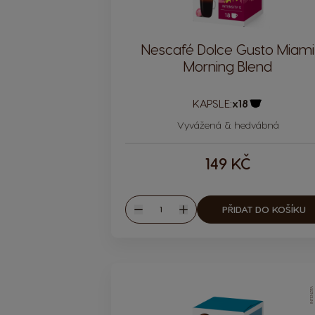
Nescafé Dolce Gusto Miami
Morning Blend
KAPSLE:
x18
Ikona kapsle
Vyvážená & hedvábná
149 KČ
Množství
PŘIDAT DO KOŠÍKU
Snížit
Zvýšit
INTENZITA