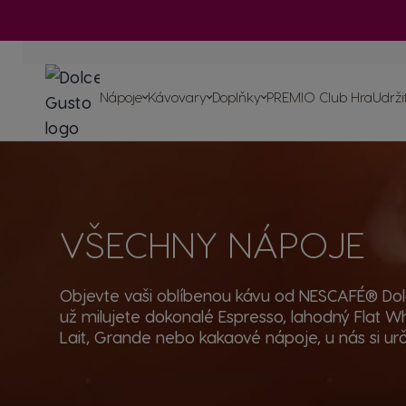
Zobrazit všechny
doplňky
Přejít na obsah
Kávovary
Nápoje
Srovnáva
kávovarů
Nápoje
Kávovary
Doplňky
PREMIO Club Hra
Udrži
Zopakovat obj
Používání 
údržba ká
Recyklujte ka
Více o naší kávě
Naše závazky vůči planetě
Naše recep
Zobrazit všechny doplňky
VŠECHNY NÁPOJE
Objevte vaši oblíbenou kávu od NESCAFÉ® Dol
už milujete dokonalé Espresso, lahodný Flat Wh
Lait, Grande nebo kakaové nápoje, u nás si urč