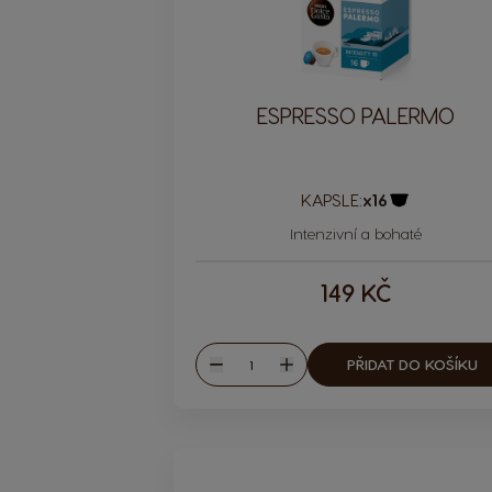
ESPRESSO PALERMO
KAPSLE:
x16
Ikona kapsle
Intenzivní a bohaté
149 KČ
Množství
PŘIDAT DO KOŠÍKU
Snížit
Zvýšit