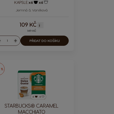
KAPSLE:
x6
x6
Ikona kapsle
Ikona kapsle
Jemná & Vanilková
109 KČ
i
149 KČ
Množství
PŘIDAT DO KOŠÍKU
nížit
Zvýšit
 %
STARBUCKS® CARAMEL
MACCHIATO