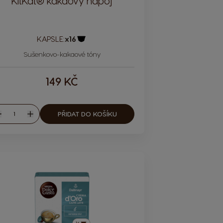
KitKat® kakaový nápoj
KAPSLE:
x16
Ikona kapsle
Sušenkovo-kakaové tóny
149 KČ
Množství
PŘIDAT DO KOŠÍKU
nížit
Zvýšit