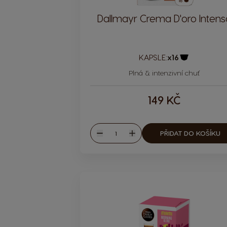
Dallmayr Crema D'oro Intens
KAPSLE:
x16
Ikona kapsle
Plná & intenzivní chuť
149 KČ
Množství
PŘIDAT DO KOŠÍKU
Snížit
Zvýšit