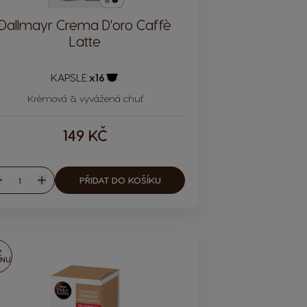
Dallmayr Crema D'oro Caffè
Latte
KAPSLE:
x16
Ikona kapsle
Krémová & vyvážená chuť
149 KČ
Množství
PŘIDAT DO KOŠÍKU
nížit
Zvýšit
Z
INU