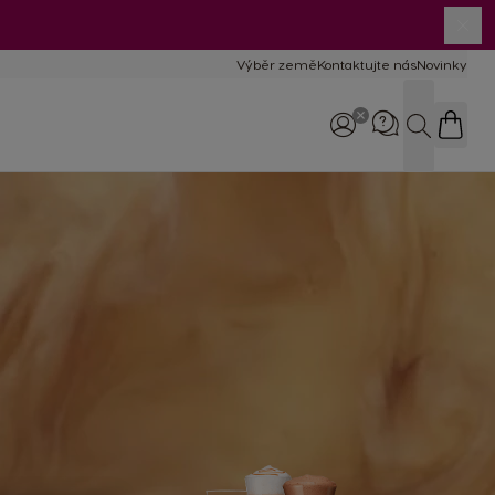
Výběr země
Kontaktujte nás
Novinky
Hledat
Zavolejte nám
800 135 135
8:00–17:00