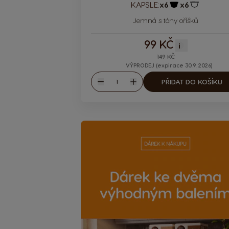
KAPSLE:
x6
x6
Ikona kapsle
Ikona kaps
Jemná s tóny oříšků
99 KČ
i
149 KČ
VÝPRODEJ (expirace 30.9. 2026)
Množství
PŘIDAT DO KOŠÍKU
Snížit
Zvýšit