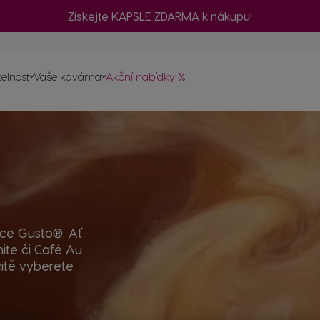
Získejte KAPSLE ZDARMA k nákupu!
č
telnost
Vaše kavárna
Akční nabídky %
ednávku
a
vovarů
psle
ty
ce Gusto®. Ať
ite či Café Au
itě vyberete.