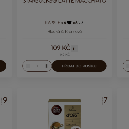
STARBUCKS® LATTE MACCHIATO
KAPSLE:
x6
x6
le
Ikona kapsle
Ikona kapsle
Hladká & Krémová
109 KČ
i
149 KČ
Množství
PŘIDAT DO KOŠÍKU
Snížit
Zvýšit
S
9
7
INTENZITA
INTENZITA