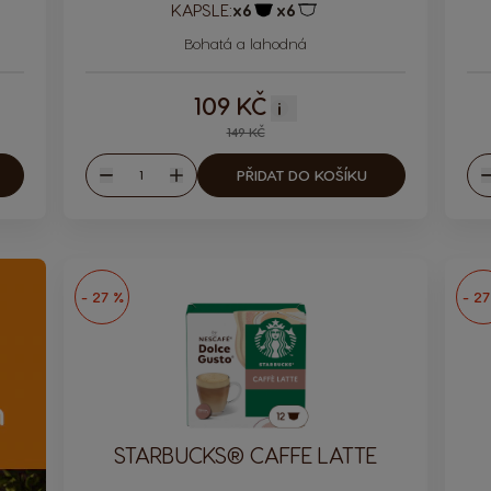
KAPSLE:
x6
x6
le
Ikona kapsle
Ikona kapsle
Bohatá a lahodná
109 KČ
i
149 KČ
Množství
PŘIDAT DO KOŠÍKU
Snížit
Zvýšit
S
- 27 %
- 27
STARBUCKS® CAFFE LATTE