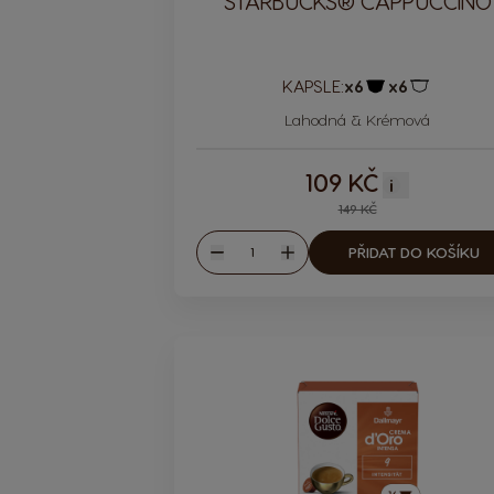
STARBUCKS® CAPPUCCINO
KAPSLE:
x6
x6
Ikona kapsle
Ikona kaps
Lahodná & Krémová
109 KČ
i
149 KČ
Množství
PŘIDAT DO KOŠÍKU
Snížit
Zvýšit