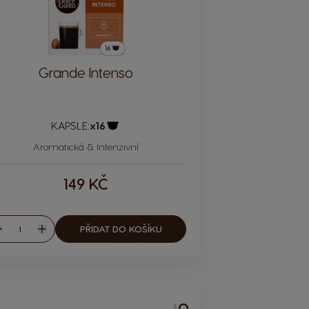
Grande Intenso
KAPSLE:
x16
Ikona kapsle
Aromatická & Intenzivní
149 KČ
Množství
PŘIDAT DO KOŠÍKU
nížit
Zvýšit