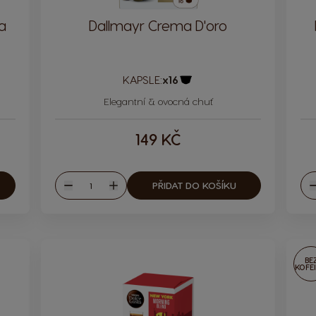
a
Dallmayr Crema D'oro
KAPSLE:
x16
Ikona kapsle
Elegantní & ovocná chuť
149 KČ
Množství
PŘIDAT DO KOŠÍKU
Snížit
Zvýšit
S
BE
KOFE