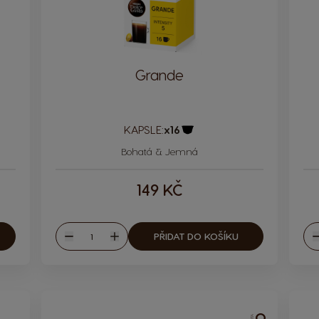
Grande
KAPSLE:
x16
Ikona kapsle
Bohatá & Jemná
149 KČ
Množství
PŘIDAT DO KOŠÍKU
Snížit
Zvýšit
S