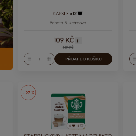
KAPSLE:
x12
Ikona kapsle
Bohatá & Krémová
109 KČ
i
149 KČ
Množství
PŘIDAT DO KOŠÍKU
Snížit
Zvýšit
S
- 27 %