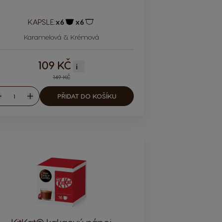
KAPSLE:
x6
x6
Ikona kapsle
Ikona kapsle
Karamelová & Krémová
109 KČ
i
149 KČ
Množství
PŘIDAT DO KOŠÍKU
nížit
Zvýšit